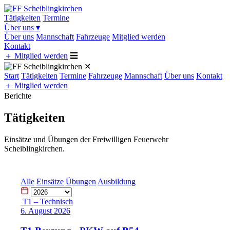
Tätigkeiten
Termine
Über uns
▾
Über uns
Mannschaft
Fahrzeuge
Mitglied werden
Kontakt
＋
Mitglied werden
☰
✕
Start
Tätigkeiten
Termine
Fahrzeuge
Mannschaft
Über uns
Kontakt
＋
Mitglied werden
Berichte
Tätigkeiten
Einsätze und Übungen der Freiwilligen Feuerwehr
Scheiblingkirchen.
Alle
Einsätze
Übungen
Ausbildung
T1 – Technisch
6. August 2026